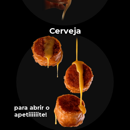
Cerveja
para abrir o
apetiiiiiite!