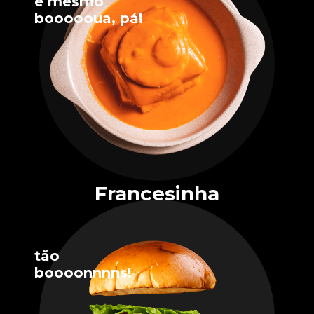
é mesmo
boooooua, pá!
Francesinha
tão
boooonnnns!