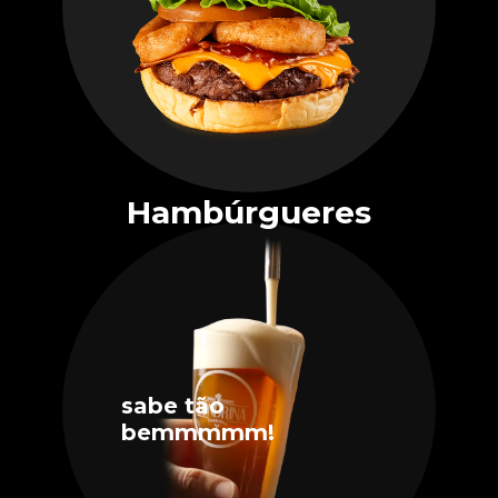
Hambúrgueres
sabe tão
bemmmmm!