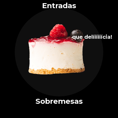
Entradas
que delíííííícia!
Sobremesas