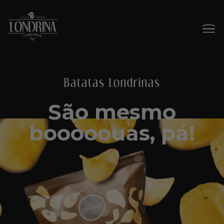
Batatas Londrinas
São mesmo
booooouas, pá!