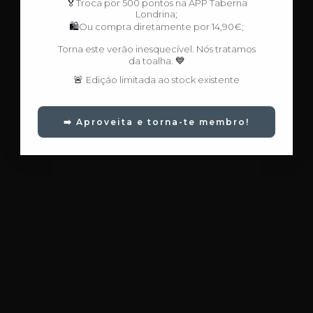
🏅
Troca por 500 pontos na APP Taberna
Londrina;
🛍️
Ou compra diretamente por 14,90€;
Torna este verão inesquecível. Nós tratamos
💙
da toalha.
🚨
Edição limitada ao stock existente
➡️ Aproveita e torna-te membro!