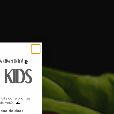
s divertido!
🏖️
 KIDS
uita cor e prontas
🌊
 de verão!
 tua de duas