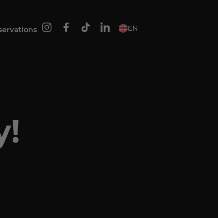
EN
servations
y!