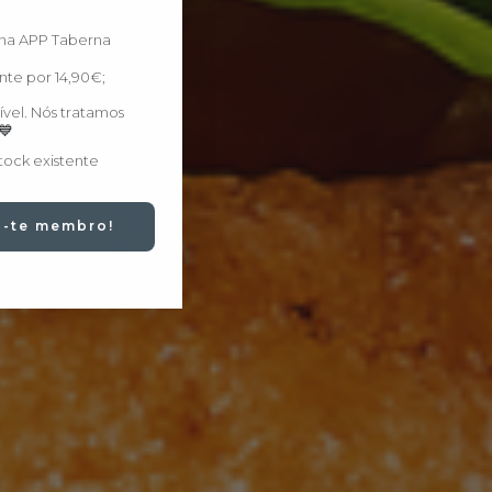
 na APP Taberna
;
te por 14,90€;
ível. Nós tratamos
💙
tock existente
na-te membro!