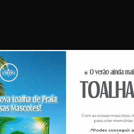
O verão ainda mai
☀️
TOALHA
Com as nossas mascotes, m
para criar memórias
📍Podes conseguir a