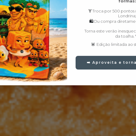
formas:
🏅
Troca por 500 pontos
Londrina
🛍️
Ou compra diretamen
Torna este verão inesquec
da toalha.
🚨
Edição limitada ao s
➡️ Aproveita e tor