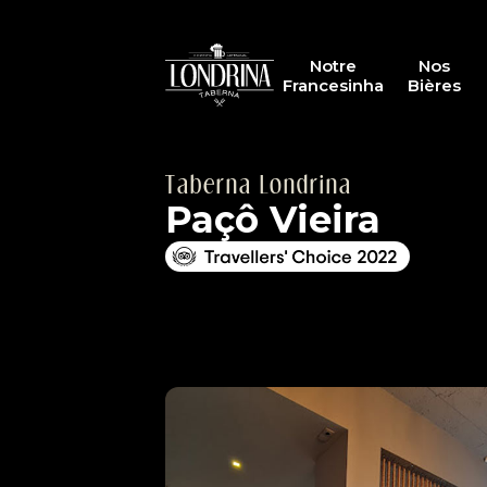
Notre
Nos
Francesinha
Bières
Taberna Londrina
Paçô Vieira