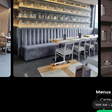
Menus
Carte
Voir sur U
Disponi