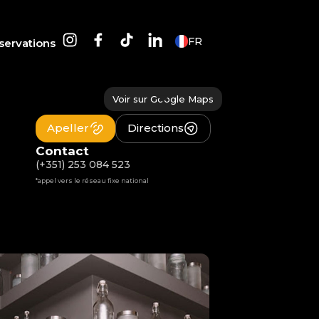
FR
servations
Voir sur Google Maps
Apeller
Directions
Contact
(+351) 253 084 523
*appel vers le réseau fixe national