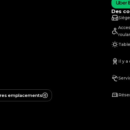
Des co
Siège
Acces
roula
Table
Il y 
Servi
Réser
tres emplacements